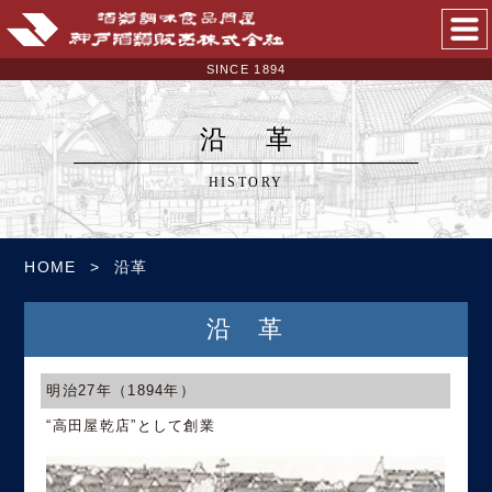
SINCE 1894
SINCE 1894
沿革
HISTORY
HOME
沿革
沿革
明治27年
（1894年）
“高田屋乾店”として創業